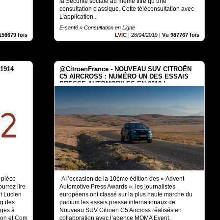
la Sécurité sociale au même titre qu’une
consultation classique. Cette téléconsultation avec
L’application..
E-santé » Consultation en Ligne
156679 fois
LVIC
|
28/04/2019
|
Vu 987767 fois
°1914
@CitroenFrance - NOUVEAU SUV CITROËN
C5 AIRCROSS : NUMÉRO UN DES ESSAIS
PRESSE AUTOMOBILES EN 2018 !
n pièce
-A l’occasion de la 10ème édition des « Advent
ourrez lire
Automotive Press Awards », les journalistes
nt Lucien
européens ont classé sur la plus haute marche du
g des
podium les essais presse internationaux de
ages à
Nouveau SUV Citroën C5 Aircross réalisés en
ion et Com
collaboration avec l’agence MOMA Event.