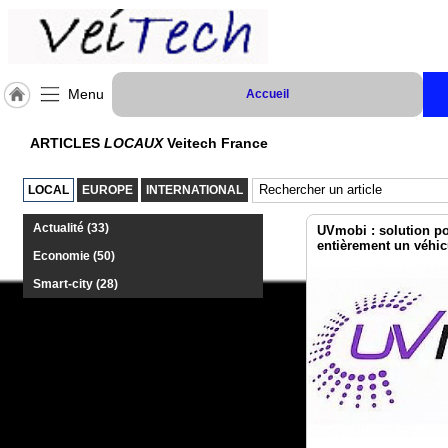
Menu
Accueil
Accueil
ARTICLES
LOCAUX
Veitech France
Actualités
LOCAL
EUROPE
INTERNATIONAL
Agenda
Actualité (33)
UVmobi : solution po
entièrement un véhic
Vidéos
Economie (50)
Smart-city (28)
Gazette
A
PROPOS