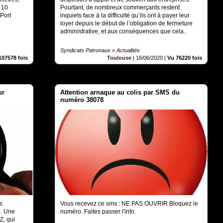
 10
Pourtant, de nombreux commerçants restent
Port
inquiets face à la difficulté qu’ils ont à payer leur
loyer depuis le début de l’obligation de fermeture
administrative, et aux conséquences que cela..
Syndicats Patronaux » Actualités
107578 fois
Toulouse
|
16/06/2020
|
Vu 76220 fois
ur
Attention arnaque au colis par SMS du
numéro 38078
s
Vous recevez ce sms : NE PAS OUVRIR Bloquez le
9. Une
numéro. Faites passer l'info.
Z, qui