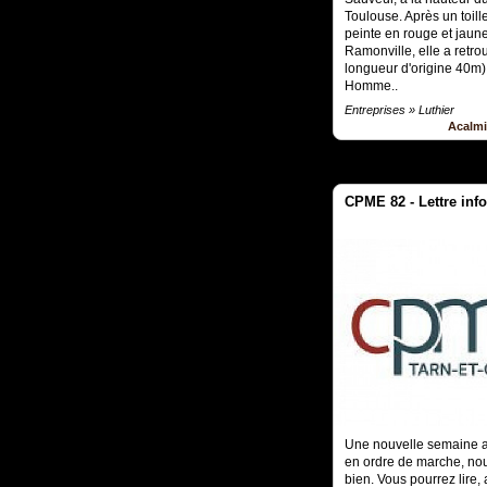
Toulouse. Après un toill
peinte en rouge et jaun
Ramonville, elle a retro
longueur d'origine 40m),
Homme..
Entreprises » Luthier
Acalm
CPME 82 - Lettre inf
Une nouvelle semaine a
en ordre de marche, no
bien. Vous pourrez lire,