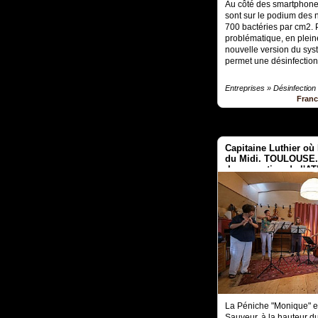
Au côté des smartphones
sont sur le podium des 
700 bactéries par cm2. 
problématique, en plein
nouvelle version du s
permet une désinfection 
Entreprises » Désinfection
Fran
Capitaine Luthier où 
du Midi. TOULOUSE. 
.Inauguration de l'
La Péniche "Monique" es
Sauveur, à la hauteur d