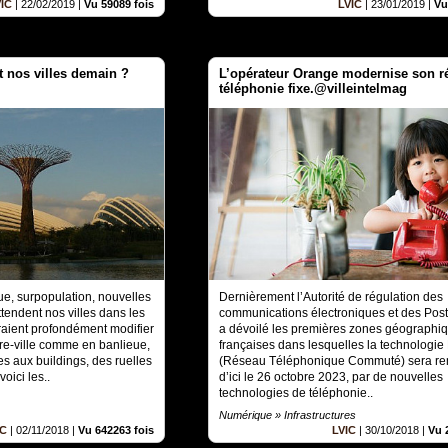
VIC
|
22/02/2019
|
Vu 59089 fois
LVIC
|
23/01/2019
|
Vu
 nos villes demain ?
L’opérateur Orange modernise son r
téléphonie fixe.@villeintelmag
e, surpopulation, nouvelles
Dernièrement l’Autorité de régulation des
ttendent nos villes dans les
communications électroniques et des Post
aient profondément modifier
a dévoilé les premières zones géographi
re-ville comme en banlieue,
françaises dans lesquelles la technologi
s aux buildings, des ruelles
(Réseau Téléphonique Commuté) sera re
oici les..
d’ici le 26 octobre 2023, par de nouvelles
technologies de téléphonie..
Numérique » Infrastructures
IC
|
02/11/2018
|
Vu 642263 fois
LVIC
|
30/10/2018
|
Vu 