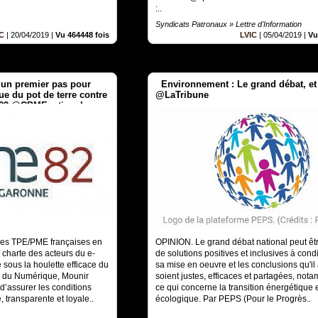
:..
Syndicats Patronaux » Lettre d'Information
IC
|
20/04/2019
|
Vu 464448 fois
LVIC
|
05/04/2019
|
Vu
 un premier pas pour
Environnement : Le grand débat, et
que du pot de terre contre
@LaTribune
les TPE/PME françaises en
OPINION. Le grand débat national peut êtr
a charte des acteurs du e-
de solutions positives et inclusives à cond
 sous la houlette efficace du
sa mise en oeuvre et les conclusions qu'il
é du Numérique, Mounir
soient justes, efficaces et partagées, not
"d’assurer les conditions
ce qui concerne la transition énergétique 
, transparente et loyale..
écologique. Par PEPS (Pour le Progrès..