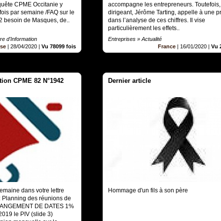
nquête CPME Occitanie y
accompagne les entrepreneurs. Toutefois,
ois par semaine /FAQ sur le
dirigeant, Jérôme Tarting, appelle à une 
2 besoin de Masques, de..
dans l’analyse de ces chiffres. Il vise
particulièrement les effets..
re d'Information
Entreprises » Actualité
se
|
28/04/2020
|
Vu 78099 fois
France
|
16/01/2020
|
Vu 
mation CPME 82 N°1942
Dernier article
semaine dans votre lettre
Hommage d'un fils à son père
: Planning des réunions de
CHANGEMENT DE DATES 1%
019 le PIV (slide 3)