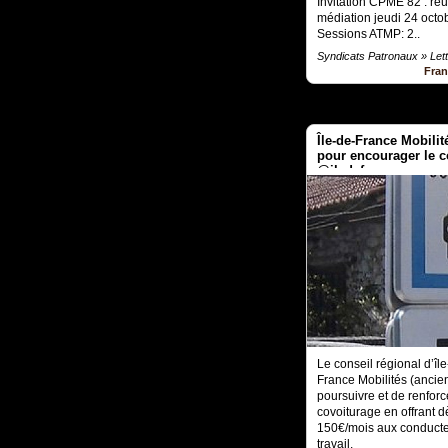
Invitation CPME 82 : ré
médiation jeudi 24 octo
Sessions ATMP: 2..
Syndicats Patronaux » Lett
Fra
Île-de-France Mobilit
pour encourager le 
@iledefrance
Le conseil régional d’îl
France Mobilités (ancie
poursuivre et de renforc
covoiturage en offrant d
150€/mois aux conducteur
travail.