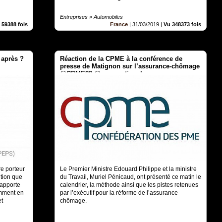
Entreprises » Automobiles
 59388 fois
France
|
31/03/2019
|
Vu 348373 fois
 après ?
Réaction de la CPME à la conférence de
presse de Matignon sur l’assurance-chômage
@CPME82 @cpmenationale
e porteur
Le Premier Ministre Edouard Philippe et la ministre
ition que
du Travail, Muriel Pénicaud, ont présenté ce matin le
 apporte
calendrier, la méthode ainsi que les pistes retenues
amment en
par l’exécutif pour la réforme de l’assurance
et
chômage.