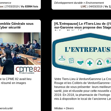
-commerce
Développement durable » Environnement
nce
|
27/03/2019
|
Vu 83994 fois
LVIC
|
04/03/2019
|
Vu 1
mblée Générale sous
[#L'Entrepause] Le #Tiers-Lieu de @
Cyber sécurité
sur-Garonne vous propose des Stage
Ateliers Multimédia
e la CPME 82 avait lieu
Votre Tiers-Lieu à Verdun/Garonne La Cro
 le résumé en images
Rouge et les Colibris de Verdun/Garonne s
heureux de vous présenter leurs meilleu
santé, joie et réussite pour cette nouvelle
2019. En 2018, la pharmacie de l’horloge
mis à disposition le local de l’ancienne Lav
ersécurité
Médias » Divers