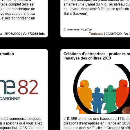
etage complet (elle est
amarré sur le Canal du Midi, au niveau du
e) au port technique de
boulevard Monplaisir à Toulouse (près du 
uvé des couleurs (et sa
Saint-Sauveur).
 et les "sonorités" d'un
Entreprises » Luthier
ia
|
25/06/2020
|
Vu 473268 fois
Toulouse
|
19/06/2020
|
Vu 
ormation
Créations d’entreprises : prudence s
l’analyse des chiffres 2019
 déjà commencé, toujours
L’ INSEE annonce une hausse de 17% de
us espérons que vous allez
créations d’entreprises en France en 201
 aujourd’hui : GAS: Groupe d’
tendance dont se félicite le Groupe Up’nBI