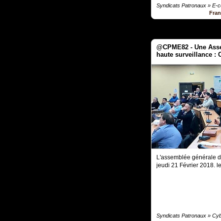
Syndicats Patronaux » E
Fra
@CPME82 - Une Asse
haute surveillance : 
L'assemblée générale d
jeudi 21 Février 2018.
Syndicats Patronaux » Cyb