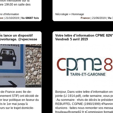
union mensuelle sur la
bre 19h30 en salle des
re d'Information
Nécrologie » Hommage
nce
|
21/10/2019
|
Vu 68687 fois
France
|
21/06/2019
|
Vu 
és lance un dispositif
Votre lettre d’information CPME 82N
covoiturage. @vpecresse
Vendredi 5 avril 2019
e-de-France avec Ile-de-
Bonjour, Dans votre lettre d’information e
nnement STIF) ont décidé de
jointe (LI 1914.pdf), cette semaine, vous p
er leur politique en faveur du
: Au sommaire : •Avis de décès le préside
ès le 1er mai jusqu’à
REBUFFEL CGPME (1990/1999) •Plannin
s sur le trajet domicile-
réunions : faites nous remonter vos mess
froulleau@cpme82.fr •Commission format