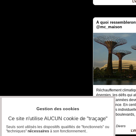
L
A quoi ressembleront
@mc_maison
Réchauffement climatiqu
énergies, les défis qui a
prochaines années devr
leur apparence. En cent
Gestion des cookies
des maisons individuelle
aux grands boulevards, v
Ce site n'utilise AUCUN cookie de "traçage"
Numérique » Divers
Seuls sont utilisés les dispositifs qualifiés de "fonctionnels" ou
LV
"techniques"
nécessaires
à son fonctionnement..