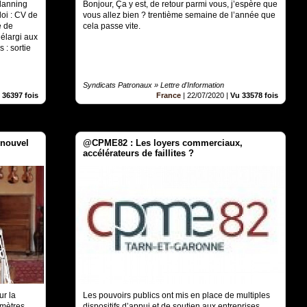
planning
Bonjour, Ça y est, de retour parmi vous, j’espère que
oi : CV de
vous allez bien ? trentième semaine de l’année que
é de
cela passe vite.
 élargi aux
 : sortie
Syndicats Patronaux » Lettre d'Information
 36397 fois
France
|
22/07/2020
|
Vu 33578 fois
 nouvel
@CPME82 : Les loyers commerciaux,
accélérateurs de faillites ?
ur la
Les pouvoirs publics ont mis en place de multiples
mètres,
dispositifs d’appui et de soutien aux entreprises.