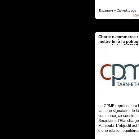
Transport » Co-voiturage
LV
Charte e-commerce :
mettre fin à la politi
La CPME représentera 
tant que signataire de l
commerce, co-construite
Secrétaire d’Etat charg
Mahjoubi. L’objectif est 
d’une relation équilibrée