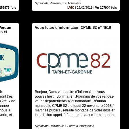
Syndicats Patronaux » Actualités
255878 fois
LVIC
|
26/02/2019
|
Vu 107904 fois
Verdun-
Votre lettre d’information CPME 82 n° 4618
s et
ix-
Bonjour, Dans votre lettre d’information, vous
ont très
pouvez lire : Sommaire : .Planning de vos rendez-
rs vœux de
vous : départementaux et nationaux .Réunion
 année
mensuelle CPME 82 : le jeudi 22 novembre 2018 /
 nous a
marchés publics / retraite montage de votre dossier
erie, et..
Interdiction appel téléphonique aux clients : quelles..
Syndicats Patronaux » Lettre d'Information