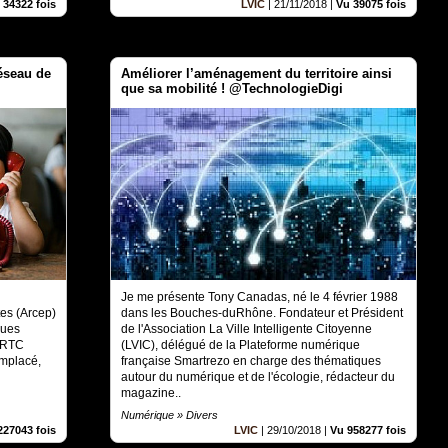
 34322 fois
LVIC
|
21/11/2018
|
Vu 39075 fois
éseau de
Améliorer l’aménagement du territoire ainsi
que sa mobilité ! @TechnologieDigi
Je me présente Tony Canadas, né le 4 février 1988
es (Arcep)
dans les Bouches-duRhône. Fondateur et Président
ques
de l'Association La Ville Intelligente Citoyenne
e RTC
(LVIC), délégué de la Plateforme numérique
mplacé,
française Smartrezo en charge des thématiques
autour du numérique et de l'écologie, rédacteur du
magazine..
Numérique » Divers
227043 fois
LVIC
|
29/10/2018
|
Vu 958277 fois