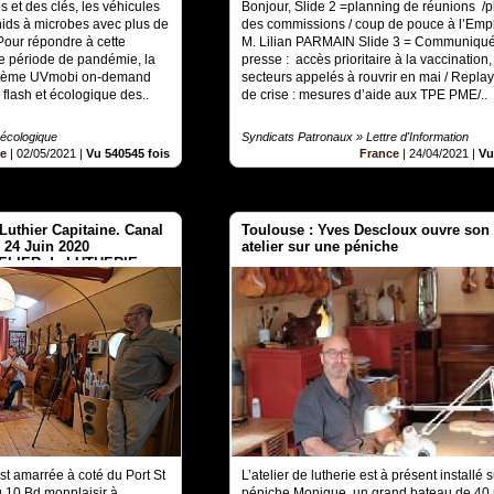
 et des clés, les véhicules
Bonjour, Slide 2 =planning de réunions /
nids à microbes avec plus de
des commissions / coup de pouce à l’Empl
Pour répondre à cette
M. Lilian PARMAIN Slide 3 = Communiqu
e période de pandémie, la
presse : accès prioritaire à la vaccination,
ystème UVmobi on-demand
secteurs appelés à rouvrir en mai / Replays
flash et écologique des..
de crise : mesures d’aide aux TPE PME/..
 écologique
Syndicats Patronaux » Lettre d'Information
ce
|
02/05/2021
|
Vu 540545 fois
France
|
24/04/2021
|
Vu
Luthier Capitaine. Canal
Toulouse : Yves Descloux ouvre son
24 Juin 2020
atelier sur une péniche
ATELIER de LUTHERIE.
t amarrée à coté du Port St
L’atelier de lutherie est à présent installé s
u 10 Bd monplaisir à
péniche Monique, un grand bateau de 40 