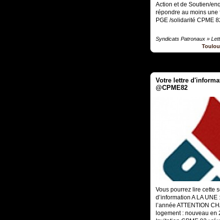
Action et de Soutien/e
répondre au moins une f
PGE /solidarité CPME 8
Syndicats Patronaux » Lett
Toulou
Votre lettre d'infor
@CPME82
Vous pourrez lire cette 
d’information A LA UNE 
l’année ATTENTION 
logement : nouveau en 2