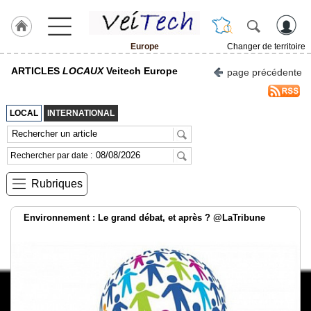
Europe
Changer de territoire
Accueil
ARTICLES
LOCAUX
Veitech Europe
page précédente
ACCUEIL
Europe
LOCAL
INTERNATIONAL
Actualités
Agenda
Rechercher par date :
Vidéos
Rubriques
Gazette
Environnement : Le grand débat, et après ? @LaTribune
A
PROPOS