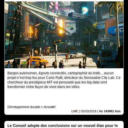
Barges autonomes, égouts connectés, cartographie du trafic... aucun
projet n’est trop fou pour Carlo Ratti, directeur du Senseable City Lab. Ce
chercheur du prestigieux MIT est persuadé que les big data vont
transformer notre façon de vivre dans les villes.
Développement durable » Actualité
LVIC
|
03/10/2018
|
Vu 143961 fois
Le Conseil adopte des conclusions sur un nouvel élan pour le