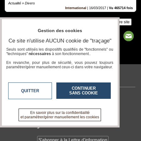
Actualité » Divers
International
|
16/03/2017
|
Vu 465714 fois
Insérez sur votre site
Gestion des cookies
Ce site n'utilise AUCUN cookie de "traçage"
Seuls sont utilisés les dispositifs qualifiés de "fonctionnels" ou
"techniques"
nécessaires
à son fonctionnement..
Page 1 / 1
1
En revanche, pour plus de sécurité, vous pouvez toujours
paramétrer/gérer manuellement ceux-ci dans votre navigateur.
veitech.com
CONTINUER
QUITTER
SANS COOKIE
Contactez-nous
En savoir +
A propos de veitech.com
En savoir plus sur la confidentialité
et paramétrer/gérer manuellement les cookies
Devenir délégué
S'abonner à la Lettre d'information