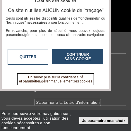
Gestion des cookies
Ce site n'utilise AUCUN cookie de "traçage"
Seuls sont utilisés les dispositifs qualifiés de "fonctionnels" ou
"techniques"
nécessaires
à son fonctionnement..
En revanche, pour plus de sécurité, vous pouvez toujours
paramétrer/gérer manuellement ceux-ci dans votre navigateur.
veitech.com
CONTINUER
QUITTER
SANS COOKIE
Contactez-nous
En savoir +
A propos de veitech.com
En savoir plus sur la confidentialité
et paramétrer/gérer manuellement les cookies
Devenir délégué
S'abonner à la Lettre d'information
Pour poursuivre votre navigation sur
,
Infos
CNIL/RGPD
vous devez acceptez l’utilisation des
Je paramètre mes choix
Conditions Générales d'Utilisation
cookies nécessaires à son
fonctionnement.